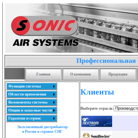
Профессиональная 
Главная
О компании
Продукция
Функции системы
Клиенты
Области применения
Компоненты системы
Выберите отрасль:
Опции и запасные части
Гарантия и сервис
Эксклюзивный дистрибьютор
в России и странах СНГ