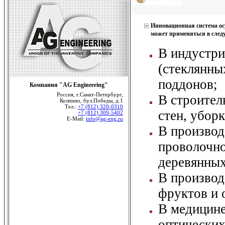
Инновационная система осу
может применяться в сле
В индустри
(стеклянны
поддонов;
Компания "AG Engineering"
Россия, г.Санкт-Петербург,
В строител
Колпино, бул.Победы, д.1
Тел.:
+7 (812) 320-0310
стен, убор
+7 (812) 309-5402
E-Mail:
info@ag-eng.ru
В производ
проволочно
деревянных
В производ
фруктов и 
В медицине
оптических