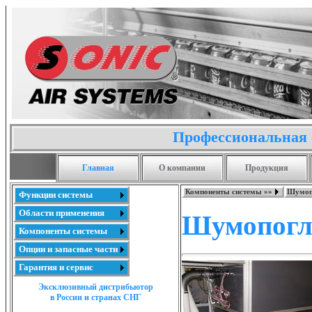
Профессиональная 
Главная
О компании
Продукция
Компоненты системы »»
Шумоп
Функции системы
Области применения
Шумопогл
Компоненты системы
Опции и запасные части
Гарантия и сервис
Эксклюзивный дистрибьютор
в России и странах СНГ