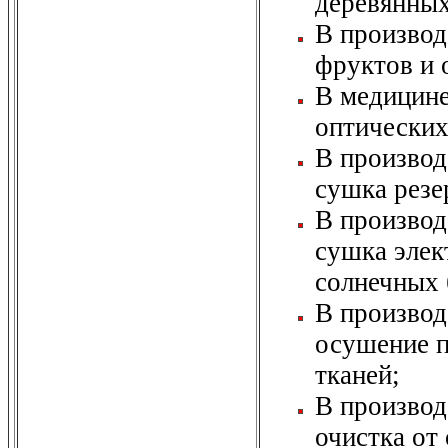
деревянных
В производ
фруктов и 
В медицине
оптических
В производ
сушка резе
В производ
сушка элек
солнечных 
В производ
осушение п
тканей;
В производ
очистка от