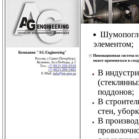
Шумопогл
элементом;
Компания "AG Engineering"
Инновационная система осу
Россия, г.Санкт-Петербург,
может применяться в сле
Колпино, бул.Победы, д.1
Тел.:
+7 (812) 320-0310
+7 (812) 309-5402
В индустри
E-Mail:
info@ag-eng.ru
(стеклянны
поддонов;
В строител
стен, убор
В производ
проволочно