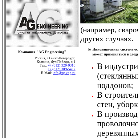
(например, сваро
других случаях.
Инновационная система осу
Компания "AG Engineering"
может применяться в сле
Россия, г.Санкт-Петербург,
Колпино, бул.Победы, д.1
В индустри
Тел.:
+7 (812) 320-0310
+7 (812) 309-5402
E-Mail:
info@ag-eng.ru
(стеклянны
поддонов;
В строител
стен, убор
В производ
проволочно
деревянных