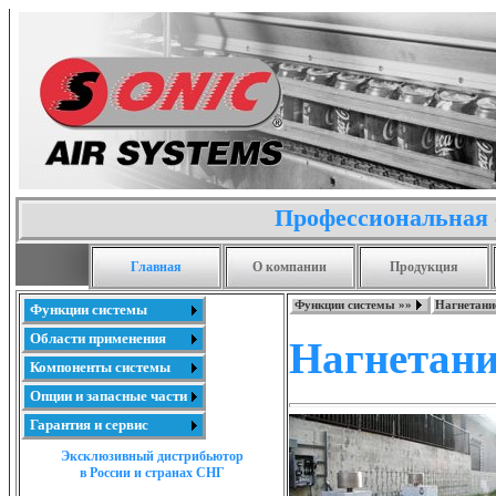
Профессиональная 
Главная
О компании
Продукция
Функции системы »»
Нагнетание
Функции системы
Области применения
Нагнетание
Компоненты системы
Опции и запасные части
Гарантия и сервис
Эксклюзивный дистрибьютор
в России и странах СНГ