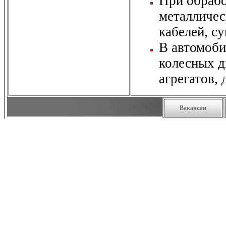
При обрабо
металличес
кабелей, с
В автомоб
колесных д
агрегатов, 
Вакансии