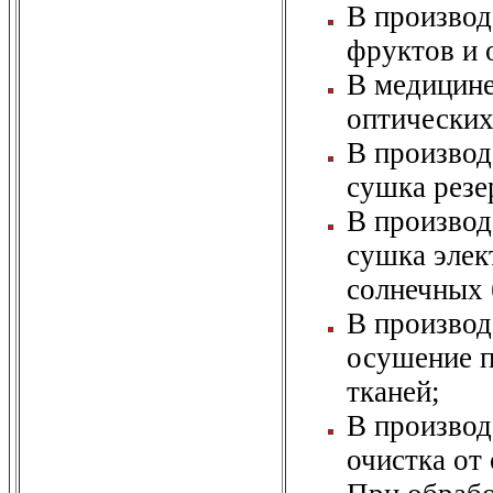
В производ
фруктов и 
В медицине
оптических
В производ
сушка резе
В производ
сушка элек
солнечных 
В производ
осушение п
тканей;
В производ
очистка от