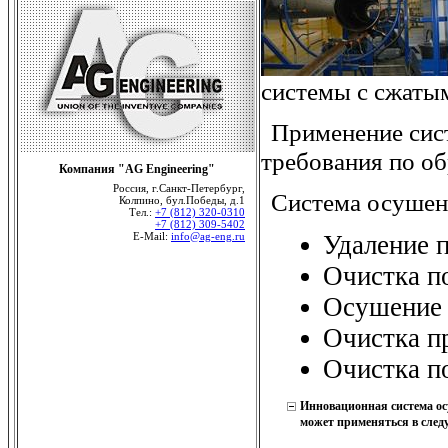
системы с сжаты
Применение сист
требования по об
Компания "AG Engineering"
Россия, г.Санкт-Петербург,
Система осушен
Колпино, бул.Победы, д.1
Тел.:
+7 (812) 320-0310
+7 (812) 309-5402
Удаление п
E-Mail:
info@ag-eng.ru
Очистка п
Осушение 
Очистка п
Очистка по
Инновационная система осу
может применяться в сле