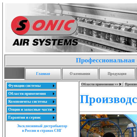
Профессиональная 
Главная
О компании
Продукция
Области применения »»
Произво
Функции системы
Области применения
Производс
Компоненты системы
Опции и запасные части
Гарантия и сервис
Эксклюзивный дистрибьютор
в России и странах СНГ